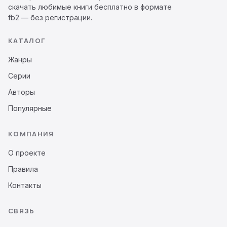
скачать любимые книги бесплатно в формате
Сайт удобен и для тех, кто пришёл за конкретной
fb2 — без регистрации.
книгой, и для тех, кто просто хочет полистать
КАТАЛОГ
каталог и выбрать что-то новое. Не нужно
регистрироваться, чтобы скачать файл или
Жанры
открыть онлайн-читалку. Не нужно
Серии
подтверждать почту, вводить капчу или
смотреть рекламу до начала чтения. Книги
Авторы
открываются сразу.
Популярные
А если регистрация всё-таки нужна, она даёт
КОМПАНИЯ
личный кабинет
с библиотекой, статусами
«читаю», «прочитано», «отложено», подписками
О проекте
на любимых авторов и возможностью оставлять
Правила
впечатления. Аккаунт привязывается к почте,
Контакты
можно входить через ВКонтакте. Никаких
платных подписок и pay-wall тут нет.
СВЯЗЬ
Каталог построен так, чтобы найти книгу можно