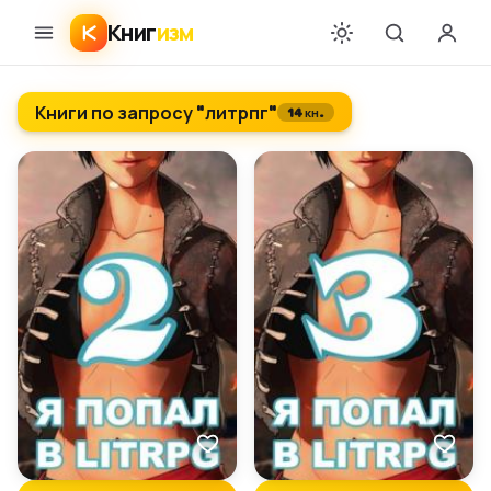
Книг
изм
Книги по запросу "литрпг"
14 кн.