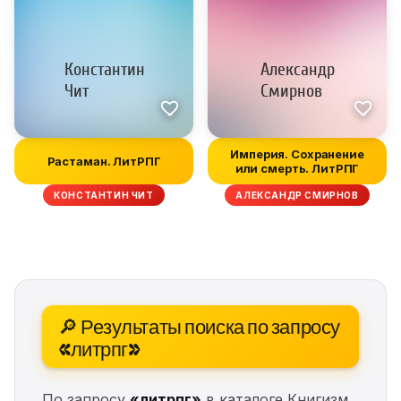
Империя. Сохранение
Растаман. ЛитРПГ
или смерть. ЛитРПГ
КОНСТАНТИН ЧИТ
АЛЕКСАНДР СМИРНОВ
🔎 Результаты поиска по запросу
«литрпг»
По запросу
«литрпг»
в каталоге Книгизм