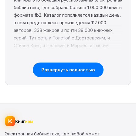
библиотека, где собрано больше 1 000 000 книг в
формате fb2. Каталог пополняется каждый день,
в нём представлены произведения 112 000
авторов, 338 жанров и почти 39 000 книжных
серий. Тут есть и Толстой с Достоевским, и
Стивен Кинг, и Пелевин, и Маркес, и тысячи
современных авторов, чьи имена пока не на
слуху. Всё бесплатно, всё без регистрации, всё в
одном месте.
Развернуть полностью
Идея простая. Есть много людей, которые любят
читать. Есть много книг, которые лежат
разрозненно по сотням сайтов. Мы собираем их
в один каталог, приводим карточки к одному
виду, добавляем обложки, аннотации, оценки и
впечатления читателей. На сегодня у нас уже
Книг
изм
2200 опубликованных
впечатлений
и эта цифра
тоже растёт.
Электронная библиотека, где любой может