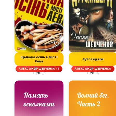
Кривава осінь в місті
Аутсайдери
Лева
АЛЕКСАНДР ШЕВЧЕНКО +1
АЛЕКСАНДР ШЕВЧЕНКО
2008
2005