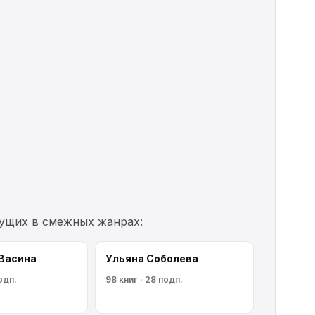
шущих в смежных жанрах:
 Васина
Ульяна Соболева
одп.
98 книг · 28 подп.