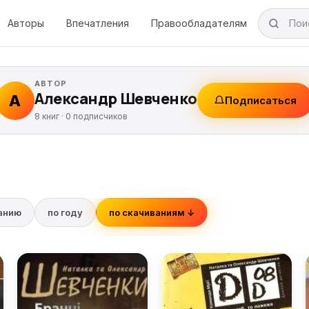
Авторы
Впечатления
Правообладателям
АВТОР
Александр Шевченко
А
Подписаться
8 книг ·
0
подписчиков
ванию
по году
по скачиваниям ↓