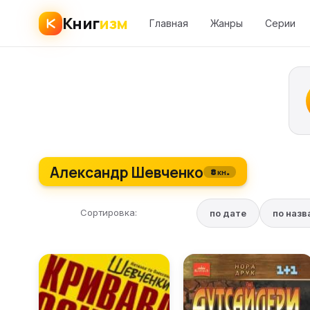
Книг
изм
Главная
Жанры
Серии
Александр Шевченко
8 кн.
Сортировка:
по дате
по наз