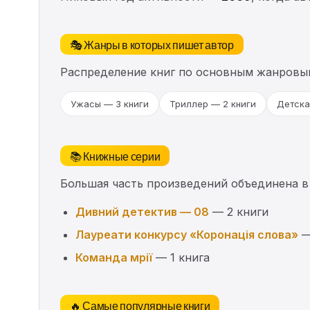
🎭 Жанры в которых пишет автор
Распределение книг по основным жанровы
Ужасы — 3 книги
Триллер — 2 книги
Детска
📚 Книжные серии
Большая часть произведений объединена в
Дивний детектив — 08
— 2 книги
Лауреати конкурсу «Коронація слова»
—
Команда мрії
— 1 книга
🔥 Самые популярные книги