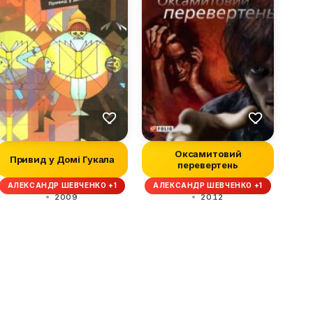
Оксамитовий
Привид у Домі Гукала
перевертень
АЛЕКСАНДР ШЕВЧЕНКО +1
АЛЕКСАНДР ШЕВЧЕНКО +1
2009
2012