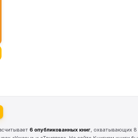
насчитывает
6 опубликованных книг
, охватывающих 8
нрах «Ужасы» и «Триллер». На сайте Книгизм книги б