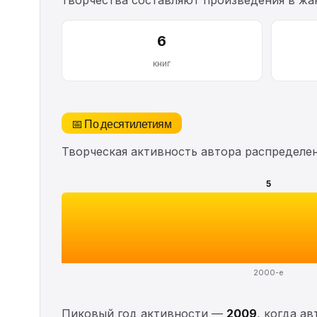
6
книг
📅 По десятилетиям
Творческая активность автора распределе
5
2000-е
Пиковый год активности —
2009
, когда а