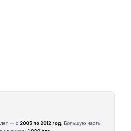
 лет — с
2005 по 2012 год
. Большую часть
ыли скачаны
1 980 раз
.