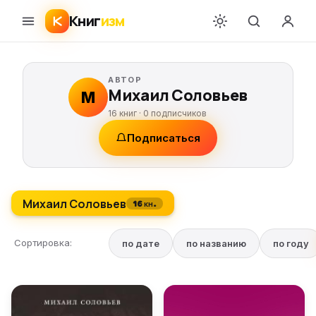
Книг
изм
АВТОР
Михаил Соловьев
М
16 книг ·
0
подписчиков
Подписаться
Михаил Соловьев
16 кн.
Сортировка:
по дате
по названию
по году