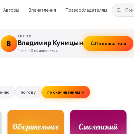
Авторы
Впечатления
Правообладателям
АВТОР
Владимир Куницын
В
Подписаться
4 книг ·
0
подписчиков
ванию
по году
по скачиваниям ↓