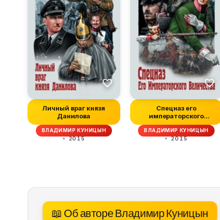
Личный враг князя
Спецназ его
Данилова
императорского
величества
ВЛАДИМИР КУНИЦЫН
ВЛАДИМИР КУНИЦЫН
2015
2015
📖 Об авторе Владимир Куницын