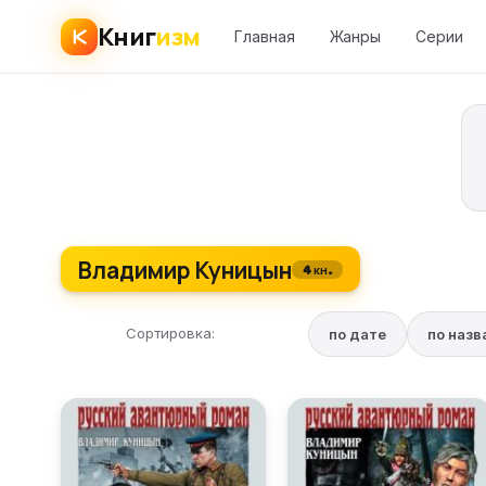
Книг
изм
Главная
Жанры
Серии
Владимир Куницын
4 кн.
Сортировка:
по дате
по наз