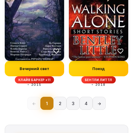
Вечерний свет
Поезд
КЛАЙВ БАРКЕР +11
БЕНТЛИ ЛИТТЛ
2015
2018
←
1
2
3
4
→