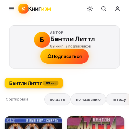
Книг
изм
АВТОР
Бентли Литтл
Б
89 книг ·
2
подписчиков
Подписаться
Бентли Литтл
89 кн.
Сортировка:
по дате
по названию
по году