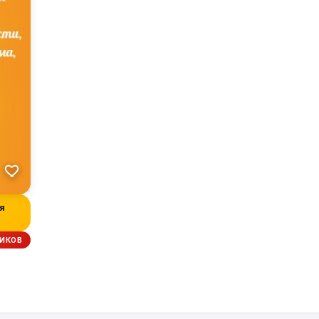
я
ИКОВ