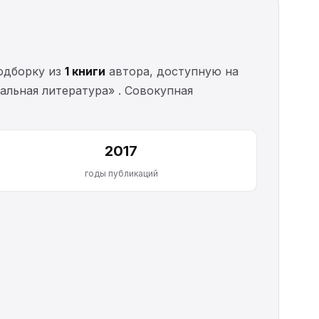
одборку из
1 книги
автора, доступную на
тальная литература» . Совокупная
2017
годы публикаций