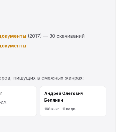
 документы
(2017) — 30 скачиваний
 документы
торов, пишущих в смежных жанрах:
г
Андрей Олегович
Белянин
подп.
168 книг · 11 подп.