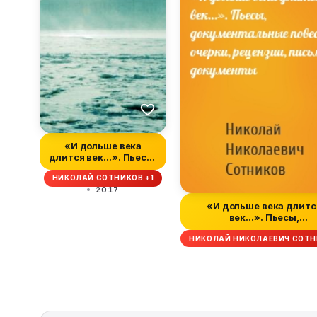
«И дольше века
длится век…». Пьесы,
документальные...
НИКОЛАЙ СОТНИКОВ +1
2017
«И дольше века длитс
век…». Пьесы,
документальные...
НИКОЛАЙ НИКОЛАЕВИЧ СОТН