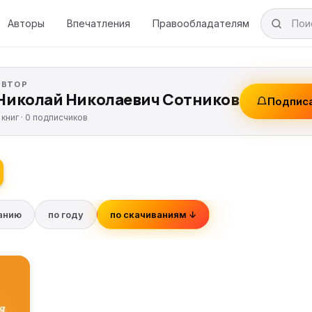
Авторы
Впечатления
Правообладателям
АВТОР
Николай Николаевич Сотников
Подпис
 книг ·
0
подписчиков
ванию
по году
по скачиваниям ↓