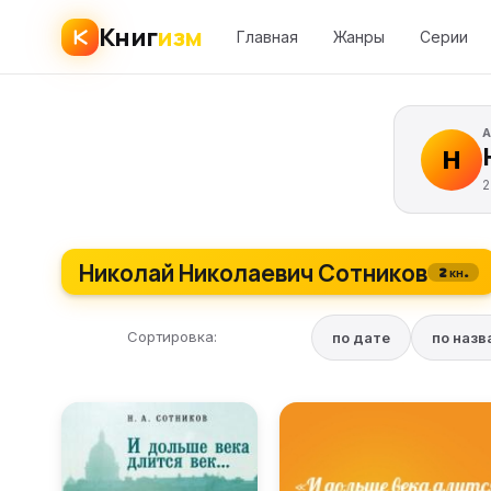
Книг
изм
Главная
Жанры
Серии
Н
2
Николай Николаевич Сотников
2 кн.
Сортировка:
по дате
по наз