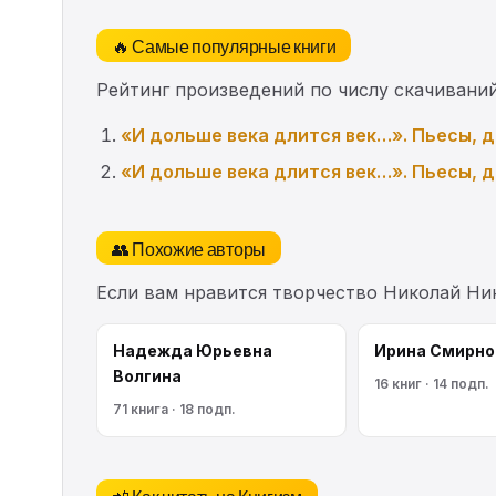
🔥 Самые популярные книги
Рейтинг произведений по числу скачиваний
«И дольше века длится век…». Пьесы, 
«И дольше века длится век…». Пьесы, 
👥 Похожие авторы
Если вам нравится творчество Николай Ни
Надежда Юрьевна
Ирина Смирно
Волгина
16 книг · 14 подп.
71 книга · 18 подп.