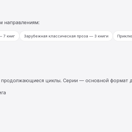
м направлениям:
— 7 книг
Зарубежная классическая проза — 3 книги
Приклю
 продолжающиеся циклы. Серии — основной формат д
ига