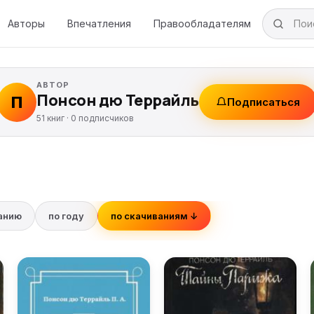
Авторы
Впечатления
Правообладателям
АВТОР
Понсон дю Террайль
П
Подписаться
51 книг ·
0
подписчиков
ванию
по году
по скачиваниям ↓