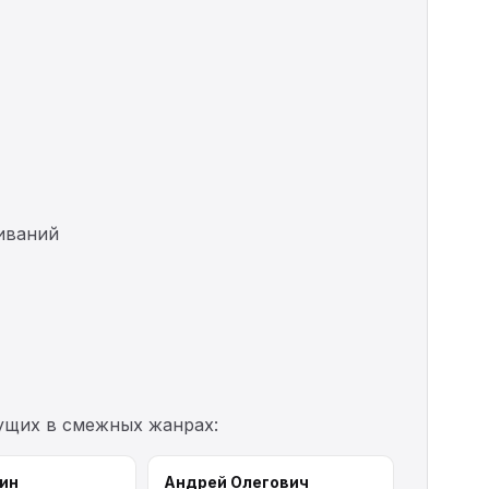
чиваний
шущих в смежных жанрах:
ин
Андрей Олегович