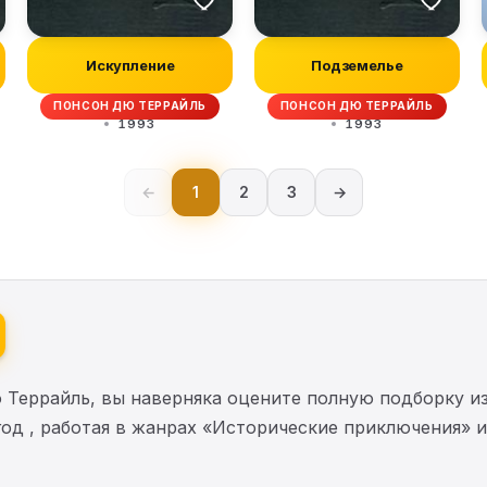
Искупление
Подземелье
ПОНСОН ДЮ ТЕРРАЙЛЬ
ПОНСОН ДЮ ТЕРРАЙЛЬ
1993
1993
←
1
2
3
→
 Террайль, вы наверняка оцените полную подборку и
год , работая в жанрах «Исторические приключения» 