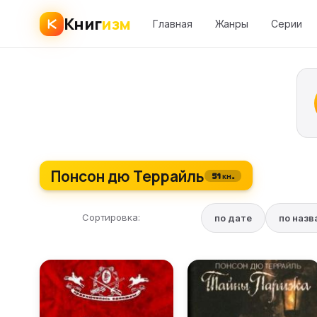
Книг
изм
Главная
Жанры
Серии
Понсон дю Террайль
51 кн.
Сортировка:
по дате
по наз