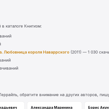
 в каталоге Книгизм:
иваний
й
а. Любовница короля Наваррского
(2011) — 1 030 ска
ваний
качиваний
Террайль, обратите внимание на других авторов, пи
надьевич
Александра Маринина
Борис Акун