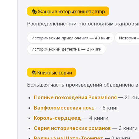
🎭 Жанры в которых пишет автор
Распределение книг по основным жанровы
Исторические приключения — 48 книг
История 
Исторический детектив — 2 книги
📚 Книжные серии
Большая часть произведений объединена в
Полные похождения Рокамболя
— 21 кн
Варфоломеевская ночь
— 5 книг
Король-сердцеед
— 4 книги
Серия исторических романов
— 3 книги
Волчица из Шато-Тромпет
— 2 книги