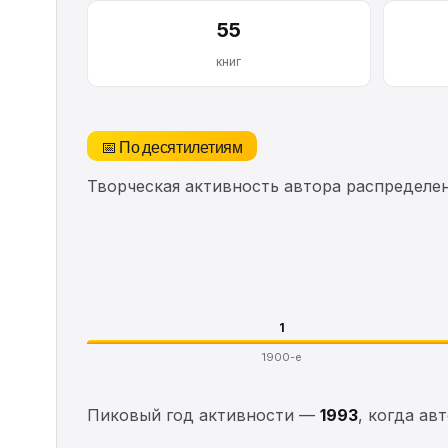
55
книг
📅 По десятилетиям
Творческая активность автора распределе
1
1900-е
Пиковый год активности —
1993
, когда ав