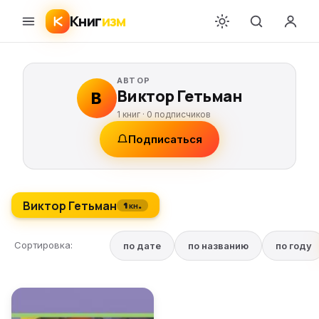
Книг
изм
АВТОР
Виктор Гетьман
В
1 книг ·
0
подписчиков
Подписаться
Виктор Гетьман
1 кн.
Сортировка:
по дате
по названию
по году