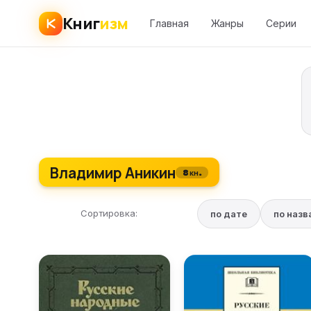
Книг
изм
Главная
Жанры
Серии
Владимир Аникин
8 кн.
Сортировка:
по дате
по наз