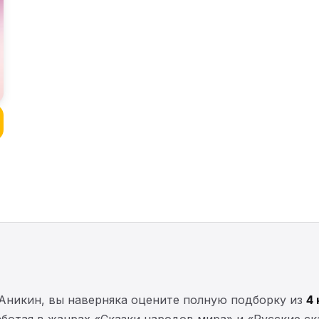
Аникин, вы наверняка оцените полную подборку из
4 
работая в жанрах «Сказки народов мира» и «Русские с