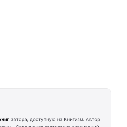
книг
автора, доступную на Книгизм. Автор
казки» . Совокупная статистика скачиваний