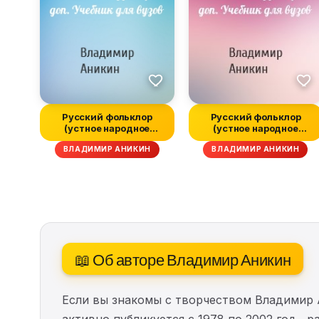
Русский фольклор
Русский фольклор
(устное народное
(устное народное
творчество) в 2...
творчество) в 2...
ВЛАДИМИР АНИКИН
ВЛАДИМИР АНИКИН
📖 Об авторе Владимир Аникин
Если вы знакомы с творчеством Владимир 
активно публикуется с 1978 по 2002 год , 