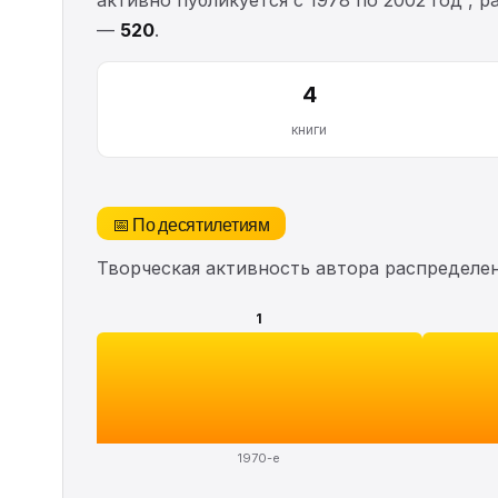
—
520
.
4
книги
📅 По десятилетиям
Творческая активность автора распределе
1
1970-е