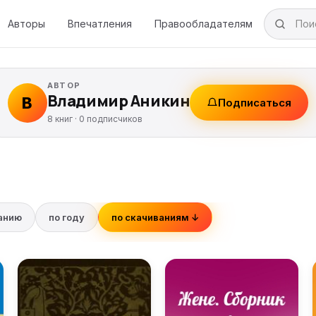
Авторы
Впечатления
Правообладателям
АВТОР
Владимир Аникин
В
Подписаться
8 книг ·
0
подписчиков
ванию
по году
по скачиваниям ↓