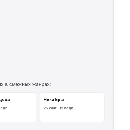
их в смежных жанрах:
цова
Ника Ёрш
подп.
25 книг · 12 подп.