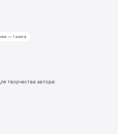
чее — 1 книга
ля творчества автора: