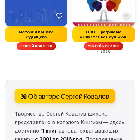
История вашего
НЛП. Программа
будущего
«Счастливая судьба».
Ставим, запуск...
СЕРГЕЙ КОВАЛЕВ
СЕРГЕЙ КОВАЛЕВ
2016
📖 Об авторе Сергей Ковалев
Творчество Сергей Ковалев широко
представлено в каталоге Книгизм — здесь
доступно
11 книг
автора, охватывающих
период
с 2001 по 2016 год
. Произведения