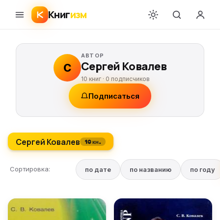
Книг
изм
АВТОР
Сергей Ковалев
С
10 книг ·
0
подписчиков
Подписаться
Сергей Ковалев
10 кн.
Сортировка:
по дате
по названию
по году