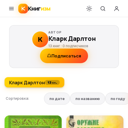
Книг
изм
АВТОР
Кларк Дарлтон
К
13 книг ·
0
подписчиков
Подписаться
Кларк Дарлтон
13 кн.
Сортировка:
по дате
по названию
по году