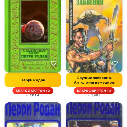
Оружие забвения.
Перри Родан
Антология немецкой
фантастики
КЛАРК ДАРЛТОН +2
КЛАРК ДАРЛТОН +2
2014
1995