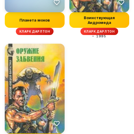
Воинствующая
Планета моков
Андромеда
КЛАРК ДАРЛТОН
КЛАРК ДАРЛТОН
1995