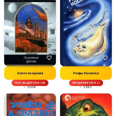
Золотое время
Рифы Космоса
ПОЛ АНДЕРСОН +16
ФРЕДЕРИК ПОЛ +1
2006
1992