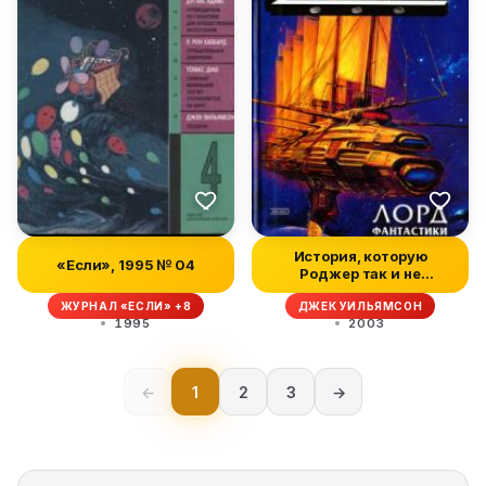
История, которую
«Если», 1995 № 04
Роджер так и не
рассказал
ЖУРНАЛ «ЕСЛИ» +8
ДЖЕК УИЛЬЯМСОН
1995
2003
←
1
2
3
→