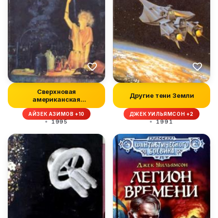
Сверхновая
Другие тени Земли
американская
фантастика, 1994 № 05
АЙЗЕК АЗИМОВ +10
ДЖЕК УИЛЬЯМСОН +2
1995
1991