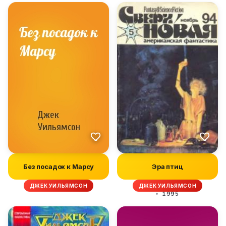
Без посадок к Марсу
Эра птиц
ДЖЕК УИЛЬЯМСОН
ДЖЕК УИЛЬЯМСОН
1995