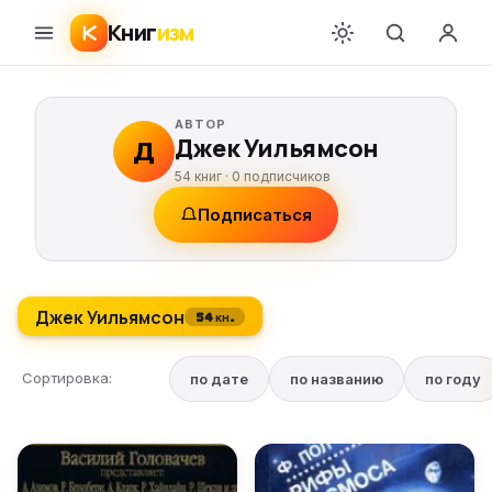
Книг
изм
АВТОР
Джек Уильямсон
Д
54 книг ·
0
подписчиков
Подписаться
Джек Уильямсон
54 кн.
Сортировка:
по дате
по названию
по году