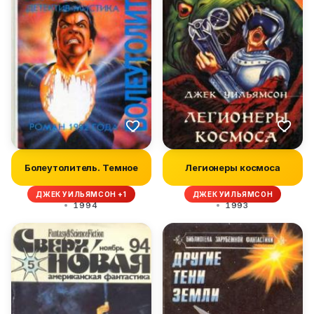
Болеутолитель. Темное
Легионеры космоса
ДЖЕК УИЛЬЯМСОН +1
ДЖЕК УИЛЬЯМСОН
1994
1993