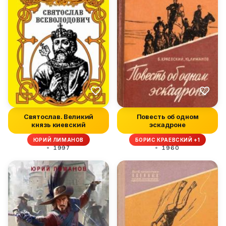
Святослав. Великий
Повесть об одном
князь киевский
эскадроне
ЮРИЙ ЛИМАНОВ
БОРИС КРАЕВСКИЙ +1
1997
1960