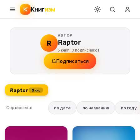
Книг
изм
АВТОР
Raptor
R
5 книг ·
0
подписчиков
Подписаться
Raptor
5 кн.
Сортировка:
по дате
по названию
по году