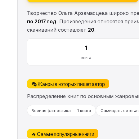
Творчество Ольга Арзамаcцева широко пре
по 2017 год
. Произведения относятся преи
скачиваний составляет
20
.
1
книга
🎭 Жанры в которых пишет автор
Распределение книг по основным жанровы
Боевая фантастика — 1 книга
Самиздат, сетевая
🔥 Самые популярные книги