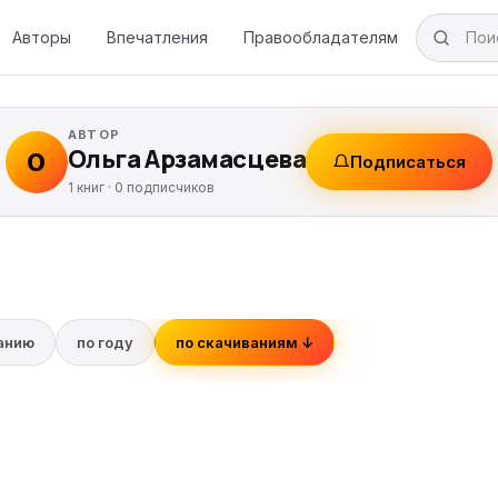
Авторы
Впечатления
Правообладателям
АВТОР
Ольга Арзамаcцева
О
Подписаться
1 книг ·
0
подписчиков
ванию
по году
по скачиваниям ↓