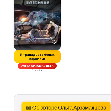
И тринадцать белых
карликов
ОЛЬГА АРЗАМАCЦЕВА
2017
📖 Об авторе Ольга Арзамаcцева