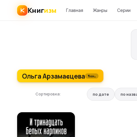
Книг
изм
Главная
Жанры
Серии
Ольга Арзамаcцева
1 кн.
Сортировка:
по дате
по наз