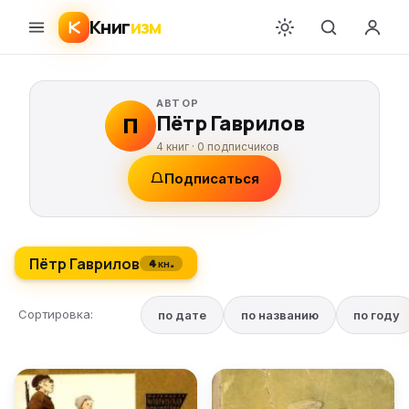
Книг
изм
АВТОР
Пётр Гаврилов
П
4 книг ·
0
подписчиков
Подписаться
Пётр Гаврилов
4 кн.
Сортировка:
по дате
по названию
по году