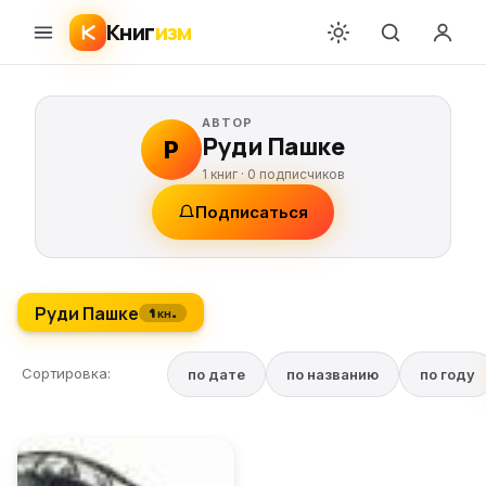
Книг
изм
АВТОР
Руди Пашке
Р
1 книг ·
0
подписчиков
Подписаться
Руди Пашке
1 кн.
Сортировка:
по дате
по названию
по году