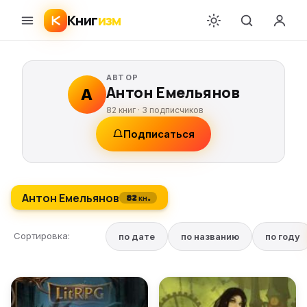
Книг
изм
АВТОР
Антон Емельянов
А
82 книг ·
3
подписчиков
Подписаться
Антон Емельянов
82 кн.
Сортировка:
по дате
по названию
по году