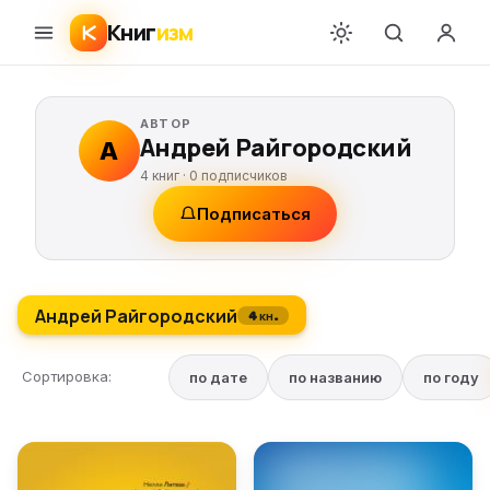
Книг
изм
АВТОР
Андрей Райгородский
А
4 книг ·
0
подписчиков
Подписаться
Андрей Райгородский
4 кн.
Сортировка:
по дате
по названию
по году