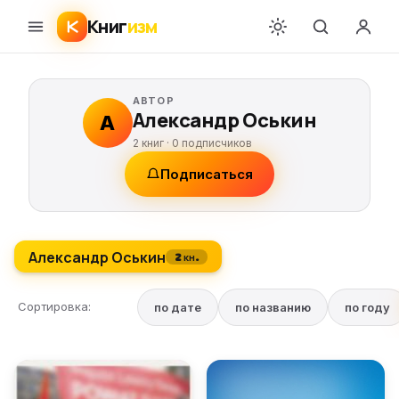
Книг
изм
АВТОР
Александр Оськин
А
2 книг ·
0
подписчиков
Подписаться
Александр Оськин
2 кн.
Сортировка:
по дате
по названию
по году