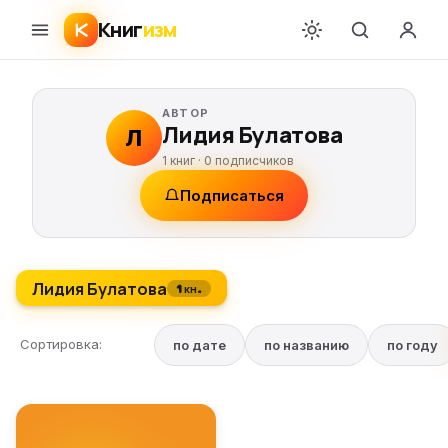
Книг
изм
АВТОР
Лидия Булатова
Л
1 книг ·
0
подписчиков
Подписаться
Лидия Булатова
1 кн.
Сортировка:
по дате
по названию
по году