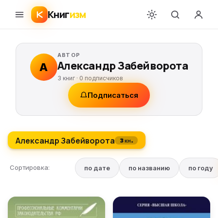
Книг
изм
АВТОР
Александр Забейворота
А
3 книг ·
0
подписчиков
Подписаться
Александр Забейворота
3 кн.
Сортировка:
по дате
по названию
по году