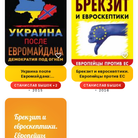
Украина после
Брекзит и евроскептики.
Евромайдана:
Европейцы против ЕС
Демократия под огнём
СТАНИСЛАВ БЫШОК +2
СТАНИСЛАВ БЫШОК
2015
2016