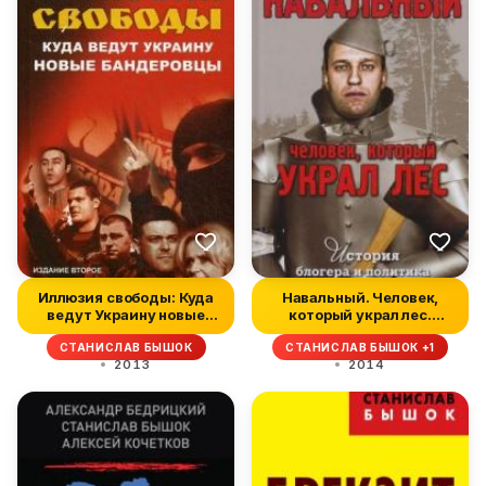
Иллюзия свободы: Куда
Навальный. Человек,
ведут Украину новые
который украл лес.
бандеров...
История бло...
СТАНИСЛАВ БЫШОК
СТАНИСЛАВ БЫШОК +1
2013
2014