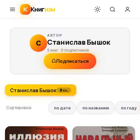
Книг
изм
АВТОР
Станислав Бышок
С
5 книг ·
0
подписчиков
Подписаться
Станислав Бышок
5 кн.
Сортировка:
по дате
по названию
по году