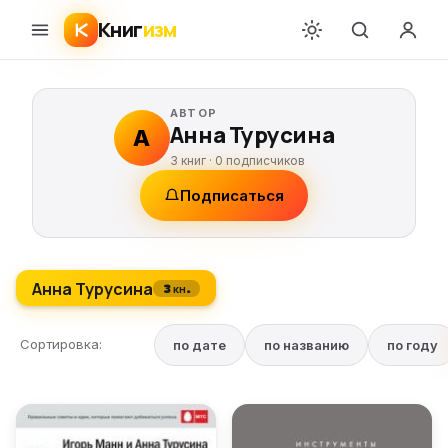
Книг
изм
АВТОР
Анна Турусина
А
3 книг ·
0
подписчиков
Подписаться
Анна Турусина
3 кн.
Сортировка:
по дате
по названию
по году