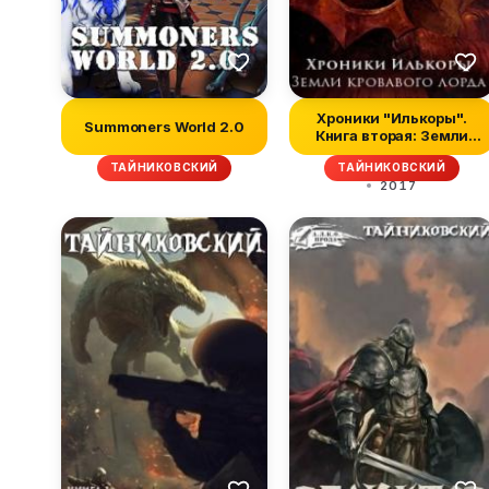
Хроники "Илькоры".
Summoners World 2.0
Книга вторая: Земли
кровавого л...
ТАЙНИКОВСКИЙ
ТАЙНИКОВСКИЙ
2017