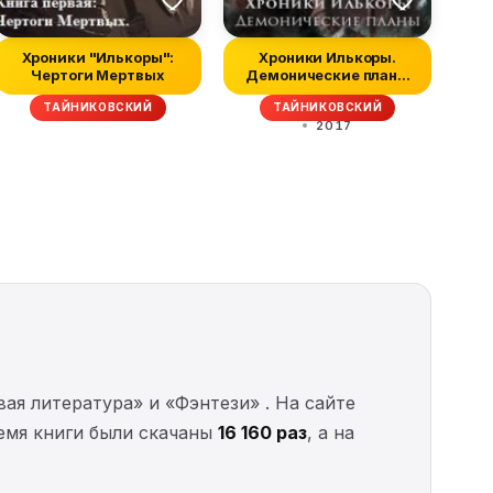
Хроники "Илькоры":
Хроники Илькоры.
Чертоги Мертвых
Демонические планы
(СИ)
ТАЙНИКОВСКИЙ
ТАЙНИКОВСКИЙ
2017
ая литература» и «Фэнтези» . На сайте
ремя книги были скачаны
16 160 раз
, а на