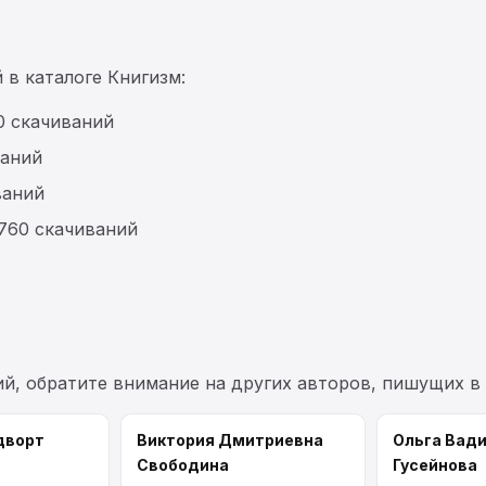
 в каталоге Книгизм:
0 скачиваний
аний
ваний
760 скачиваний
ий, обратите внимание на других авторов, пишущих в
дворт
Виктория Дмитриевна
Ольга Вад
Свободина
Гусейнова