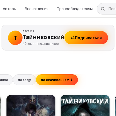
Авторы
Впечатления
Правообладателям
АВТОР
Тайниковский
Т
Подписаться
40 книг ·
1
подписчиков
ванию
по году
по скачиваниям ↓