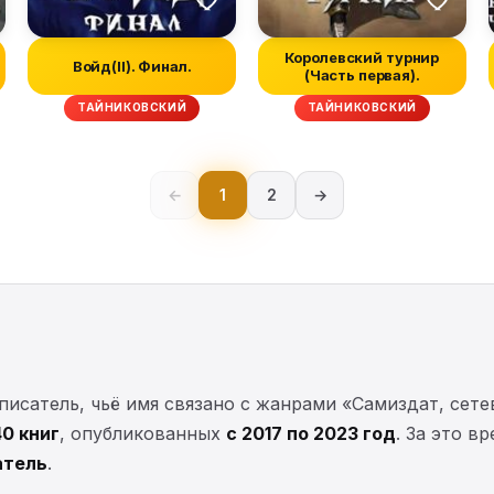
Королевский турнир
Войд(II). Финал.
(Часть первая).
ТАЙНИКОВСКИЙ
ТАЙНИКОВСКИЙ
←
1
2
→
сатель, чьё имя связано с жанрами «Самиздат, сетев
40 книг
, опубликованных
с 2017 по 2023 год
. За это в
атель
.