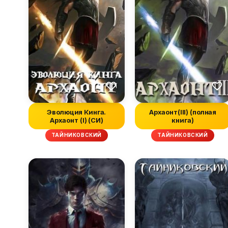
Эволюция Кинга.
Архаонт(III) (полная
Архаонт (I) (СИ)
книга)
ТАЙНИКОВСКИЙ
ТАЙНИКОВСКИЙ