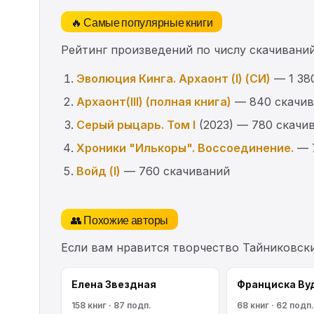
🔥 Самые популярные книги
Рейтинг произведений по числу скачиваний
Эволюция Кинга. Архаонт (I) (СИ)
— 1 38
Архаонт(III) (полная книга)
— 840 скачив
Серый рыцарь. Том I
(2023) — 780 скачи
Хроники "Илькоры". Воссоединение.
— 
Войд (I)
— 760 скачиваний
👥 Похожие авторы
Если вам нравится творчество Тайниковск
Елена Звездная
Франциска Ву
158 книг · 87 подп.
68 книг · 62 подп.