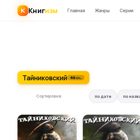
Книг
изм
Главная
Жанры
Серии
Тайниковский
40 кн.
Сортировка:
по дате
по наз