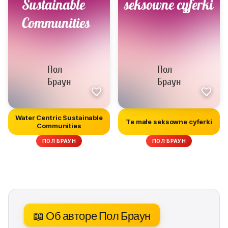
Water Centric Sustainable
Te małe seksowne cyferki
Communities
ПОЛ БРАУН
ПОЛ БРАУН
📖 Об авторе Пол Браун