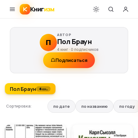
Книг
изм
АВТОР
Пол Браун
П
4 книг ·
0
подписчиков
Подписаться
Пол Браун
4 кн.
Сортировка:
по дате
по названию
по году