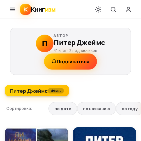
Книг
изм
АВТОР
Питер Джеймс
П
41 книг ·
2
подписчиков
Подписаться
Питер Джеймс
41 кн.
Сортировка:
по дате
по названию
по году