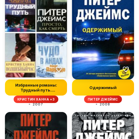
Избранные романы:
Одержимый
Трудный путь.
Волшебный час. Про...
КРИСТИН ХАННА +3
ПИТЕР ДЖЕЙМС
2007
2008