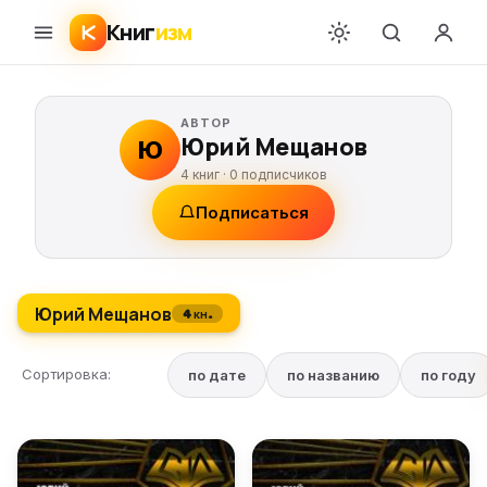
Книг
изм
АВТОР
Юрий Мещанов
Ю
4 книг ·
0
подписчиков
Подписаться
Юрий Мещанов
4 кн.
Сортировка:
по дате
по названию
по году