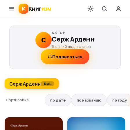
Книг
изм
АВТОР
Серж Арденн
С
6 книг ·
0
подписчиков
Подписаться
Серж Арденн
6 кн.
Сортировка:
по дате
по названию
по году