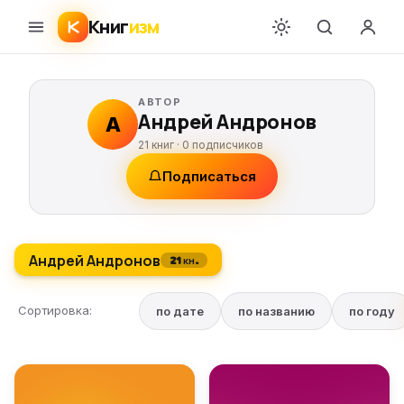
Книг
изм
АВТОР
Андрей Андронов
А
21 книг ·
0
подписчиков
Подписаться
Андрей Андронов
21 кн.
Сортировка:
по дате
по названию
по году