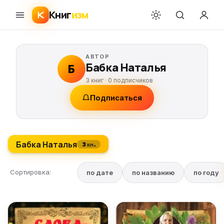
Книг
изм
АВТОР
Бабка Наталья
Б
3 книг ·
0
подписчиков
Подписаться
Бабка Наталья
3 кн.
Сортировка:
по дате
по названию
по году