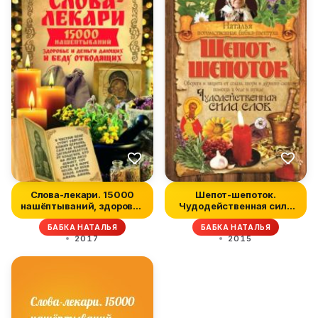
Слова-лекари. 15000
Шепот-шепоток.
нашёптываний, здоровье
Чудодейственная сила
и деньг...
слов
БАБКА НАТАЛЬЯ
БАБКА НАТАЛЬЯ
2017
2015