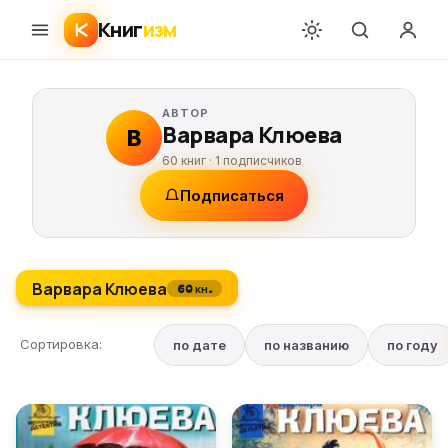
Книг
изм
АВТОР
Варвара Клюева
В
60 книг ·
1
подписчиков
Подписаться
Варвара Клюева
60 кн.
Сортировка:
по дате
по названию
по году