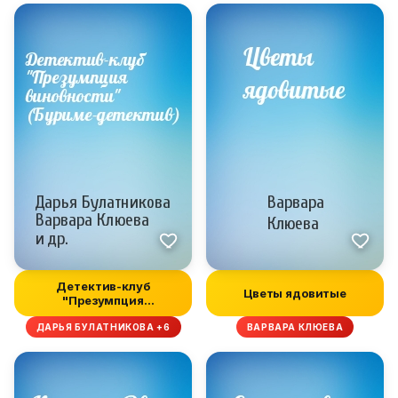
Детектив-клуб
Цветы ядовитые
"Презумпция
виновности" (Буриме-
ДАРЬЯ БУЛАТНИКОВА +6
ВАРВАРА КЛЮЕВА
дете...