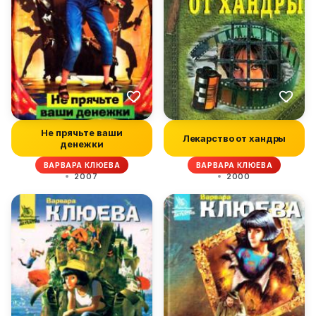
Не прячьте ваши
Лекарство от хандры
денежки
ВАРВАРА КЛЮЕВА
ВАРВАРА КЛЮЕВА
2007
2000