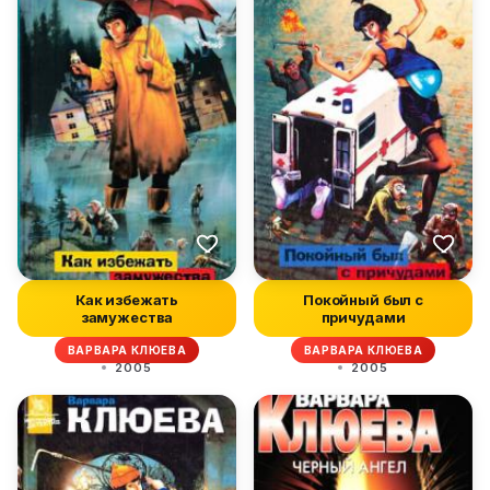
Как избежать
Покойный был с
замужества
причудами
ВАРВАРА КЛЮЕВА
ВАРВАРА КЛЮЕВА
2005
2005