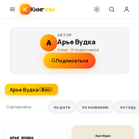
Книг
изм
АВТОР
Арье Вудка
А
2 книг ·
0
подписчиков
Подписаться
Арье Вудка
2 кн.
Сортировка:
по дате
по названию
по году