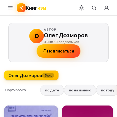
Книг
изм
АВТОР
Олег Дозморов
О
3 книг ·
0
подписчиков
Подписаться
Олег Дозморов
3 кн.
Сортировка:
по дате
по названию
по году