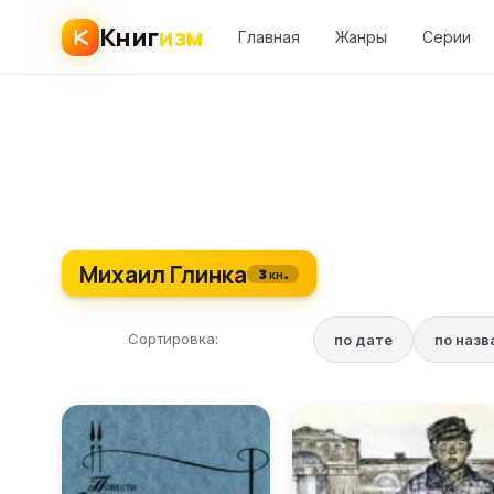
Книг
изм
Главная
Жанры
Серии
Михаил Глинка
3 кн.
Сортировка:
по дате
по наз