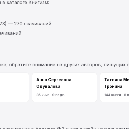
 в каталоге Книгизм:
73) — 270 скачиваний
качиваний
нка, обратите внимание на других авторов, пишущих 
Анна Сергеевна
Татьяна М
Одувалова
Тронина
.
35 книг · 9 подп.
144 книги · 6 
 скачивания в формате fb2 и для онлайн-чтения прямо