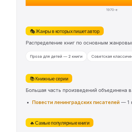
1970-е
🎭 Жанры в которых пишет автор
Распределение книг по основным жанровы
Проза для детей — 2 книги
Советская классичес
📚 Книжные серии
Большая часть произведений объединена в
Повести ленинградских писателей
— 1 
🔥 Самые популярные книги