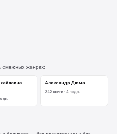
в смежных жанрах:
ихайловна
Александр Дюма
242 книги · 4 подп.
подп.
 в браузере — без регистрации и без