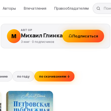
Авторы
Впечатления
Правообладателям
АВТОР
Михаил Глинка
М
Подписаться
3 книг ·
0
подписчиков
ванию
по году
по скачиваниям ↓