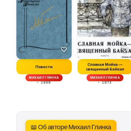
Славная Мойка —
Повести
священный Байкал
МИХАИЛ ГЛИНКА
МИХАИЛ ГЛИНКА
1989
1973
📖 Об авторе Михаил Глинка