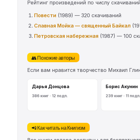
Рейтинг произведений по числу скачиваний
Повести
(1989) — 320 скачиваний
Славная Мойка — священный Байкал
(19
Петровская набережная
(1987) — 100 с
👥 Похожие авторы
Если вам нравится творчество Михаил Гли
Дарья Донцова
Борис Акунин
386 книг · 12 подп.
239 книг · 11 подп
📲 Как читать на Книгизм
Все книги автора доступны для бесплатного