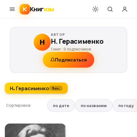
Книг
изм
АВТОР
Н. Герасименко
Н
1 книг ·
0
подписчиков
Подписаться
Н. Герасименко
1 кн.
Сортировка:
по дате
по названию
по году