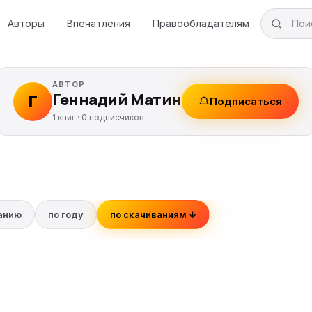
Авторы
Впечатления
Правообладателям
АВТОР
Геннадий Матин
Г
Подписаться
1 книг ·
0
подписчиков
ванию
по году
по скачиваниям ↓