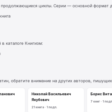
 продолжающиеся циклы. Серии — основной формат д
книга
 в каталоге Книгизм:
й
атин, обратите внимание на других авторов, пишущих
панович
Николай Васильевич
Борис Вит
Якубович
7 книг · 1 подп
21 книга · 1 подп.