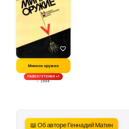
Минное оружие
ПАВЕЛ ГУТЕНКО +1
1988
📖 Об авторе Геннадий Матин