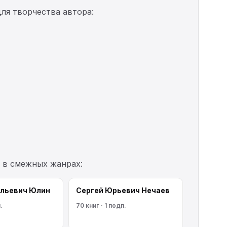
ля творчества автора:
 в смежных жанрах:
альевич Юлин
Сергей Юрьевич Нечаев
.
70 книг · 1 подп.