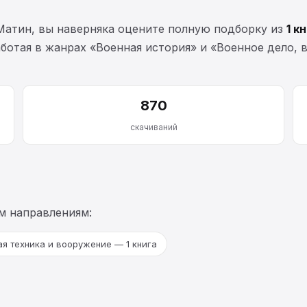
Матин, вы наверняка оцените полную подборку из
1 к
работая в жанрах «Военная история» и «Военное дело, 
870
скачиваний
м направлениям:
ая техника и вооружение — 1 книга