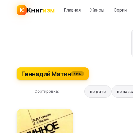
Книг
изм
Главная
Жанры
Серии
Геннадий Матин
1 кн.
Сортировка:
по дате
по наз