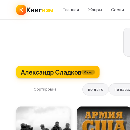
Книг
изм
Главная
Жанры
Серии
Александр Сладков
6 кн.
Сортировка:
по дате
по наз