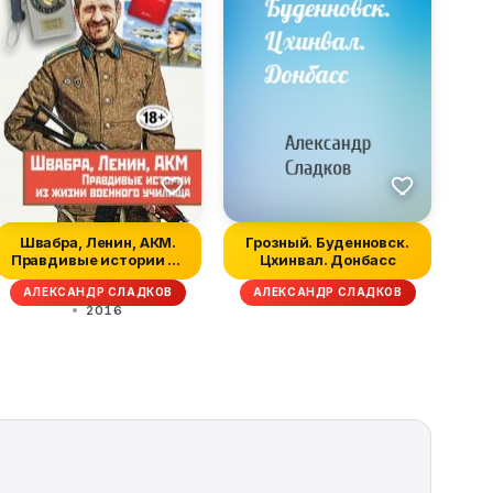
Швабра, Ленин, АКМ.
Грозный. Буденновск.
Правдивые истории из
Цхинвал. Донбасс
жизни вое...
АЛЕКСАНДР СЛАДКОВ
АЛЕКСАНДР СЛАДКОВ
2016