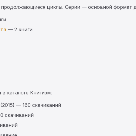
 продолжающиеся циклы. Серии — основной формат д
иги
ста
— 2 книги
 в каталоге Книгизм:
(2015) — 160 скачиваний
20 скачиваний
иваний
чивание