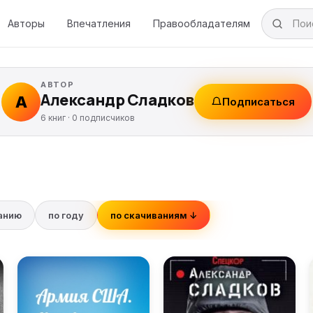
Авторы
Впечатления
Правообладателям
АВТОР
Александр Сладков
А
Подписаться
6 книг ·
0
подписчиков
ванию
по году
по скачиваниям ↓