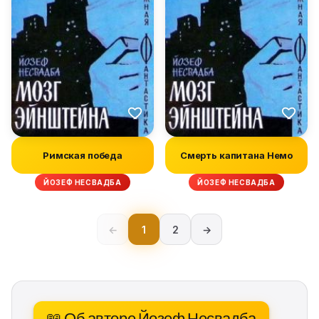
Римская победа
Смерть капитана Немо
ЙОЗЕФ НЕСВАДБА
ЙОЗЕФ НЕСВАДБА
←
1
2
→
📖 Об авторе Йозеф Несвадба