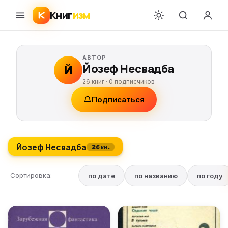
Книг
изм
АВТОР
Йозеф Несвадба
Й
26 книг ·
0
подписчиков
Подписаться
Йозеф Несвадба
26 кн.
Сортировка:
по дате
по названию
по году