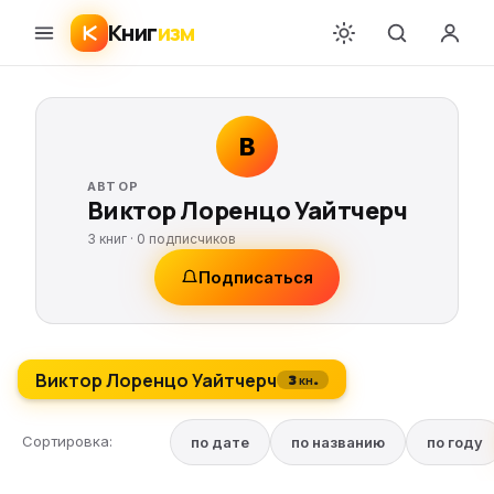
Книг
изм
В
АВТОР
Виктор Лоренцо Уайтчерч
3 книг ·
0
подписчиков
Подписаться
Виктор Лоренцо Уайтчерч
3 кн.
Сортировка:
по дате
по названию
по году