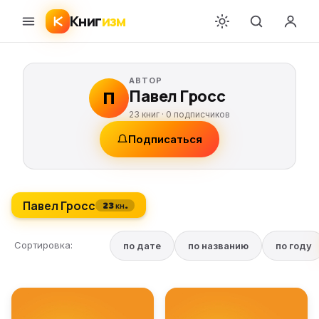
Книг
изм
АВТОР
Павел Гросс
П
23 книг ·
0
подписчиков
Подписаться
Павел Гросс
23 кн.
Сортировка:
по дате
по названию
по году