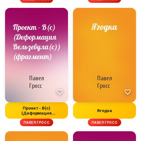
Проект - В(c)
Ягодка
(Деформация
Вельзевула(c))
ПАВЕЛ ГРОСС
ПАВЕЛ ГРОСС
(фрагмент...