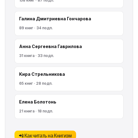
158 книг · 87 подп.
Галина Дмитриевна Гончарова
89 книг · 34 подп.
Анна Сергеевна Гаврилова
31 книга · 33 подп.
Kирa Cтрeльникoва
65 книг · 28 подп.
Елена Болотонь
21 книга · 18 подп.
📲 Как читать на Книгизм