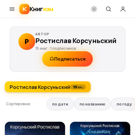
Книг
изм
АВТОР
Ростислав Корсуньский
Р
15 книг ·
1
подписчиков
Подписаться
Ростислав Корсуньский
15 кн.
Сортировка:
по дате
по названию
по году