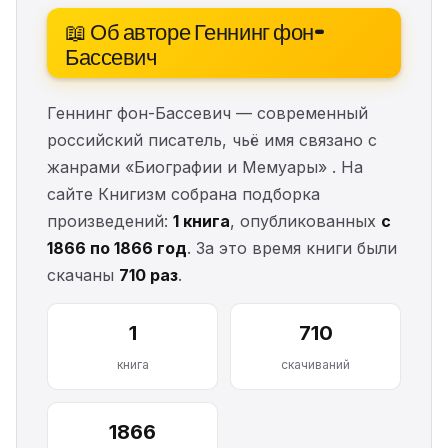
📖 Об авторе Геннинг фон-
Бассевич
Геннинг фон-Бассевич — современный
российский писатель, чьё имя связано с
жанрами «Биографии и Мемуары» . На
сайте Книгизм собрана подборка
произведений:
1 книга
, опубликованных
с
1866 по 1866 год
. За это время книги были
скачаны
710 раз
.
1
710
книга
скачиваний
1866