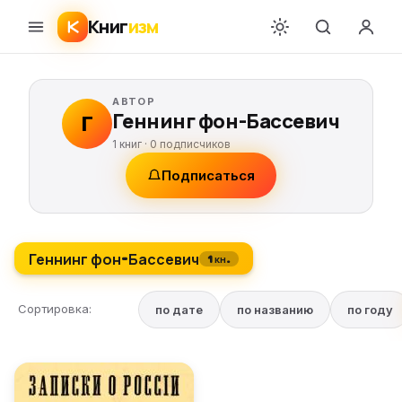
Книг
изм
АВТОР
Геннинг фон-Бассевич
Г
1 книг ·
0
подписчиков
Подписаться
Геннинг фон-Бассевич
1 кн.
Сортировка:
по дате
по названию
по году