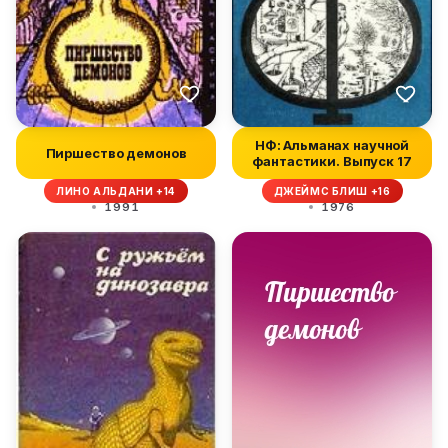
НФ: Альманах научной
Пиршество демонов
фантастики. Выпуск 17
ЛИНО АЛЬДАНИ +14
ДЖЕЙМС БЛИШ +16
1991
1976