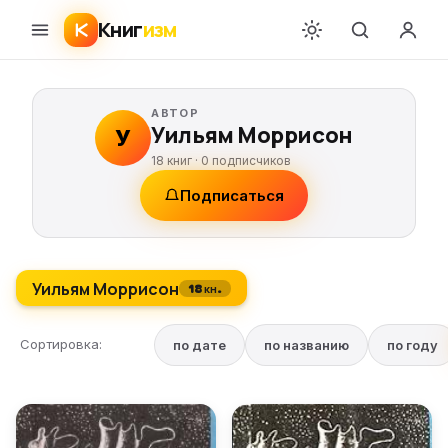
Книг
изм
АВТОР
Уильям Моррисон
У
18 книг ·
0
подписчиков
Подписаться
Уильям Моррисон
18 кн.
Сортировка:
по дате
по названию
по году