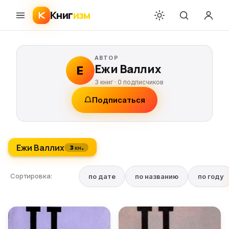
Книг
изм
АВТОР
Ежи Валлих
Е
3 книг ·
0
подписчиков
Подписаться
Ежи Валлих
3 кн.
Сортировка:
по дате
по названию
по году