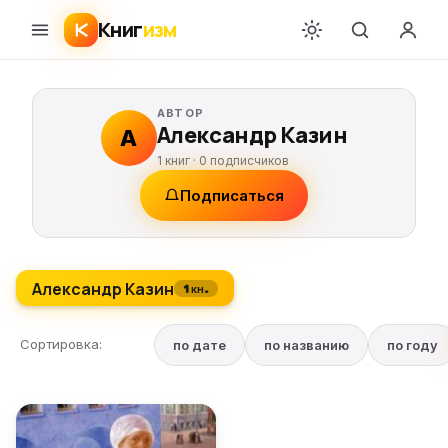
Книг
изм
АВТОР
Александр Казин
А
1 книг ·
0
подписчиков
Подписаться
Александр Казин
1 кн.
Сортировка:
по дате
по названию
по году