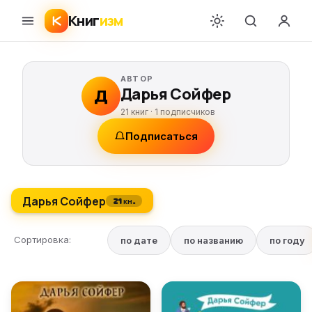
Книг
изм
АВТОР
Дарья Сойфер
Д
21 книг ·
1
подписчиков
Подписаться
Дарья Сойфер
21 кн.
Сортировка:
по дате
по названию
по году