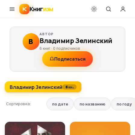
Книг
изм
АВТОР
Владимир Зелинский
В
6 книг ·
0
подписчиков
Подписаться
Владимир Зелинский
6 кн.
Сортировка:
по дате
по названию
по году