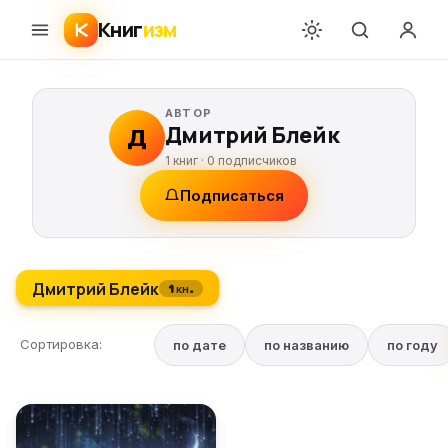
Книг
изм
АВТОР
Дмитрий Блейк
Д
1 книг ·
0
подписчиков
Подписаться
Дмитрий Блейк
1 кн.
Сортировка:
по дате
по названию
по году