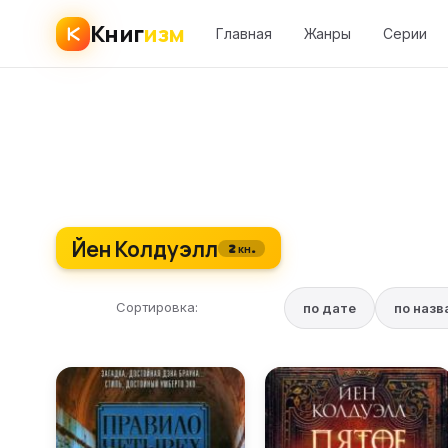
Книг
изм
Главная
Жанры
Серии
Йен Колдуэлл
2 кн.
Сортировка:
по дате
по наз