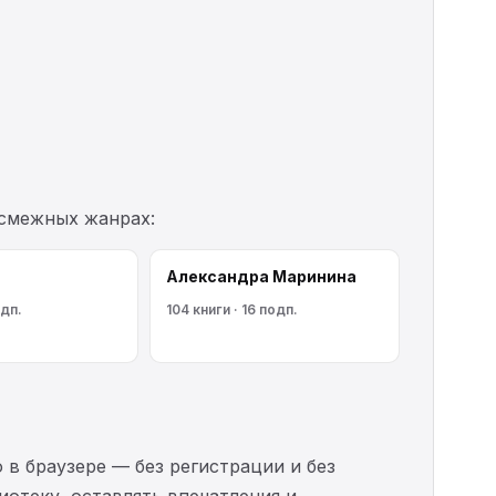
 смежных жанрах:
Александра Маринина
одп.
104 книги · 16 подп.
 в браузере — без регистрации и без
иотеку, оставлять впечатления и