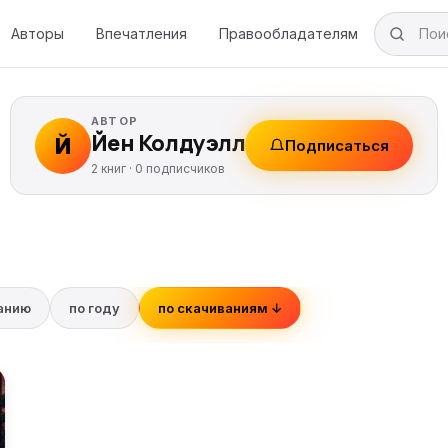
Авторы
Впечатления
Правообладателям
АВТОР
Йен Колдуэлл
Й
Подписаться
2 книг ·
0
подписчиков
ванию
по году
по скачиваниям ↓