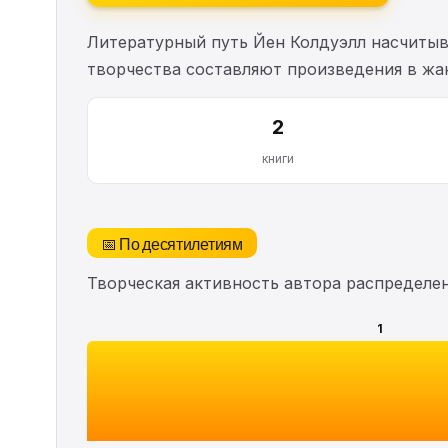
Литературный путь Йен Колдуэлл насчиты
творчества составляют произведения в жа
2
книги
📅 По десятилетиям
Творческая активность автора распределе
1