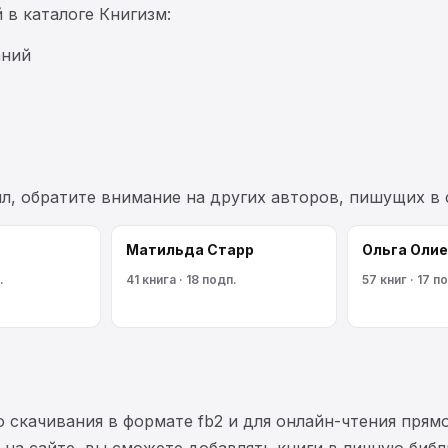
 в каталоге Книгизм:
аний
лл, обратите внимание на других авторов, пишущих в
Матильда Старр
Ольга Олие
.
41 книга · 18 подп.
57 книг · 17 п
 скачивания в формате fb2 и для онлайн-чтения прямо
на сайте, вы сможете добавлять книги в личную библ